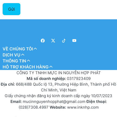
Gửi
VỀ CHÚNG TÔI
DỊCH VỤ
THÔNG TIN
HỖ TRỢ KHÁCH HÀNG
CÔNG TY TNHH MỰC IN NGUYỄN HỢP PHÁT
Mã số doanh nghiệp:
0317923409
Địa chỉ:
668/48B Quốc lộ 13, Phường Hiệp Bình, Thành phố Hồ
Chí Minh, Việt Nam
Giấy chứng nhận đăng ký kinh doanh cấp ngày 10/07/2023
Email:
mucinnguyenhopphat@gmail.com
Điện thoại:
(028)7308.4997
Website:
www.inknhp.com