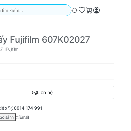
iếm. Kết quả sẽ tự động xuất hiện khi bạn nhập. Nhấn phím Ente
So sánh
Ưa thích
Giỏ hàng
y Fujifilm 607K02027
27
Fujifilm
Liên hệ
tiếp
0914 174 991
So sánh
Email