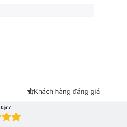
Khách hàng đáng giá
 bạn?
 giá: 1 trên 5 sao. Xấu
nh giá: 2 trên 5 sao.
Đánh giá: 3 trên 5 sao.
Đánh giá: 4 trên 5 sao.
Đánh giá: 5 trên 5 sao. Xu