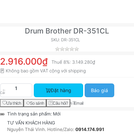
Drum Brother DR-351CL
SKU: DR-351CL
2.916.000₫
Thuế 8%:
3.149.280₫
Không bao gồm VAT cộng với
shipping
Drum Brother DR-351CL với giá 2.916.000₫, số 
Đặt hàng
Báo giá
Cái
Ưa thích
So sánh
Câu hỏi?
Email
Tình trạng sản phẩm:
Mới
TƯ VẤN KHÁCH HÀNG
Nguyễn Thái Vinh. Hotline/Zalo:
0914.174.991