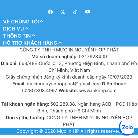
VỀ CHÚNG TÔI
DỊCH VỤ
THÔNG TIN
HỖ TRỢ KHÁCH HÀNG
CÔNG TY TNHH MỰC IN NGUYỄN HỢP PHÁT
Mã số doanh nghiệp:
0317923409
Địa chỉ:
668/48B Quốc lộ 13, Phường Hiệp Bình, Thành phố Hồ
Chí Minh, Việt Nam
Giấy chứng nhận đăng ký kinh doanh cấp ngày 10/07/2023
Email:
mucinnguyenhopphat@gmail.com
Điện thoại:
(028)7308.4997
Website:
www.inknhp.com
Tài khoản ngân hàng:
502.289.88. Ngân hàng ACB - PGD Hiệp
Bình, Thành phố Hồ Chí Minh
Đơn vị thụ hưởng:
CÔNG TY TNHH MỰC IN NGUYỄN HỢP
PHÁT
Copyright © 2026
Mực In HP
All rights reserved.