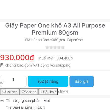
Giấy Paper One khổ A3 All Purpose
Premium 80gsm
SKU: PaperOne A380gsm
PaperOne
930.000₫
Thuế 8%:
1.004.400₫
Không bao gồm VAT cộng với
shipping
Giấy Paper One khổ A3 All Purpose Premium 80
Đặt hàng
Báo giá
Cái
Ưa thích
So sánh
Câu hỏi?
Email
Tình trạng sản phẩm:
Mới
TƯ VẤN KHÁCH HÀNG