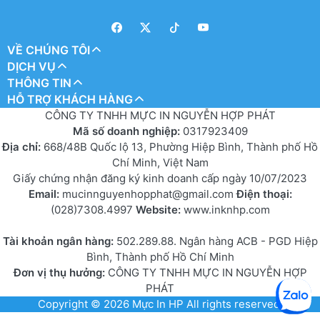
VỀ CHÚNG TÔI
DỊCH VỤ
THÔNG TIN
HỖ TRỢ KHÁCH HÀNG
CÔNG TY TNHH MỰC IN NGUYỄN HỢP PHÁT
Mã số doanh nghiệp:
0317923409
Địa chỉ:
668/48B Quốc lộ 13, Phường Hiệp Bình, Thành phố Hồ
Chí Minh, Việt Nam
Giấy chứng nhận đăng ký kinh doanh cấp ngày 10/07/2023
Email:
mucinnguyenhopphat@gmail.com
Điện thoại:
(028)7308.4997
Website:
www.inknhp.com
Tài khoản ngân hàng:
502.289.88. Ngân hàng ACB - PGD Hiệp
Bình, Thành phố Hồ Chí Minh
Đơn vị thụ hưởng:
CÔNG TY TNHH MỰC IN NGUYỄN HỢP
PHÁT
Copyright © 2026
Mực In HP
All rights reserved.