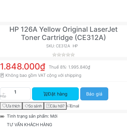
HP 126A Yellow Original LaserJet
Toner Cartridge (CE312A)
SKU: CE312A
HP
1.848.000₫
Thuế 8%:
1.995.840₫
Không bao gồm VAT cộng với
shipping
HP 126A Yellow Original LaserJet Toner Cartrid
Đặt hàng
Báo giá
Hộp
Ưa thích
So sánh
Câu hỏi?
Email
Tình trạng sản phẩm:
Mới
TƯ VẤN KHÁCH HÀNG