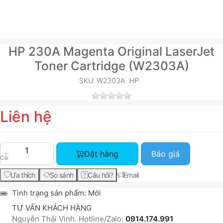
HP 230A Magenta Original LaserJet
Toner Cartridge (W2303A)
SKU: W2303A
HP
Liên hệ
HP 230A Magenta Original LaserJet Toner Cartri
Đặt hàng
Báo giá
Cái
Ưa thích
So sánh
Câu hỏi?
Email
Tình trạng sản phẩm:
Mới
TƯ VẤN KHÁCH HÀNG
Nguyễn Thái Vinh. Hotline/Zalo:
0914.174.991