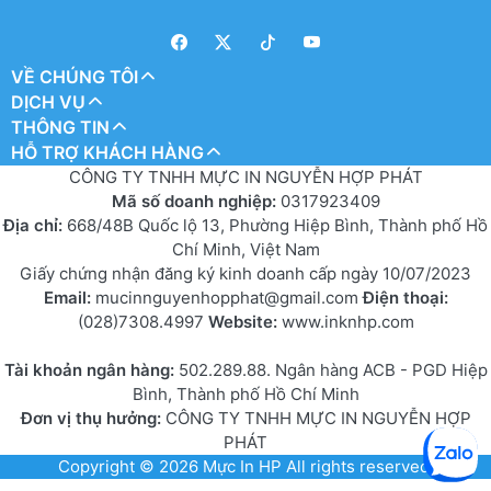
VỀ CHÚNG TÔI
DỊCH VỤ
THÔNG TIN
HỖ TRỢ KHÁCH HÀNG
CÔNG TY TNHH MỰC IN NGUYỄN HỢP PHÁT
Mã số doanh nghiệp:
0317923409
Địa chỉ:
668/48B Quốc lộ 13, Phường Hiệp Bình, Thành phố Hồ
Chí Minh, Việt Nam
Giấy chứng nhận đăng ký kinh doanh cấp ngày 10/07/2023
Email:
mucinnguyenhopphat@gmail.com
Điện thoại:
(028)7308.4997
Website:
www.inknhp.com
Tài khoản ngân hàng:
502.289.88. Ngân hàng ACB - PGD Hiệp
Bình, Thành phố Hồ Chí Minh
Đơn vị thụ hưởng:
CÔNG TY TNHH MỰC IN NGUYỄN HỢP
PHÁT
Copyright © 2026
Mực In HP
All rights reserved.