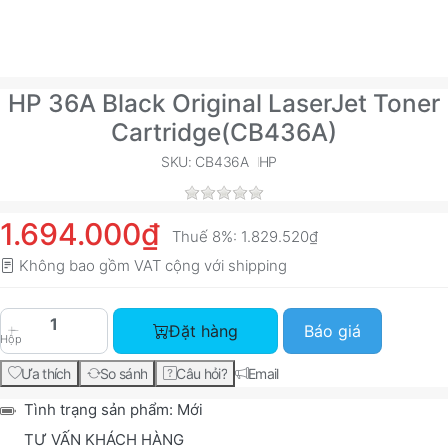
HP 36A Black Original LaserJet Toner
Cartridge(CB436A)
SKU: CB436A
HP
1.694.000₫
Thuế 8%:
1.829.520₫
Không bao gồm VAT cộng với
shipping
HP 36A Black Original LaserJet Toner Cartridge
Đặt hàng
Báo giá
Hộp
Ưa thích
So sánh
Câu hỏi?
Email
Tình trạng sản phẩm:
Mới
TƯ VẤN KHÁCH HÀNG