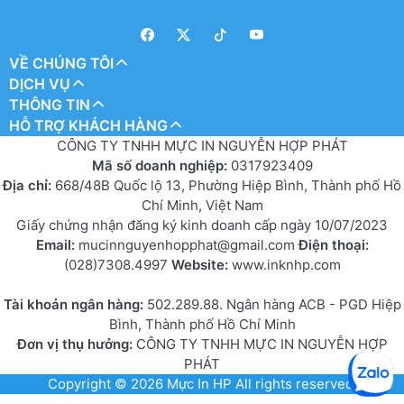
VỀ CHÚNG TÔI
DỊCH VỤ
THÔNG TIN
HỖ TRỢ KHÁCH HÀNG
CÔNG TY TNHH MỰC IN NGUYỄN HỢP PHÁT
Mã số doanh nghiệp:
0317923409
Địa chỉ:
668/48B Quốc lộ 13, Phường Hiệp Bình, Thành phố Hồ
Chí Minh, Việt Nam
Giấy chứng nhận đăng ký kinh doanh cấp ngày 10/07/2023
Email:
mucinnguyenhopphat@gmail.com
Điện thoại:
(028)7308.4997
Website:
www.inknhp.com
Tài khoản ngân hàng:
502.289.88. Ngân hàng ACB - PGD Hiệp
Bình, Thành phố Hồ Chí Minh
Đơn vị thụ hưởng:
CÔNG TY TNHH MỰC IN NGUYỄN HỢP
PHÁT
Copyright © 2026
Mực In HP
All rights reserved.