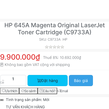
HP 645A Magenta Original LaserJet
Toner Cartridge (C9733A)
SKU: C9733A
HP
9.900.000₫
Thuế 8%:
10.692.000₫
Không bao gồm VAT cộng với
shipping
HP 645A Magenta Original LaserJet Toner Cartr
Đặt hàng
Báo giá
Cái
Ưa thích
So sánh
Câu hỏi?
Email
Tình trạng sản phẩm:
Mới
TƯ VẤN KHÁCH HÀNG