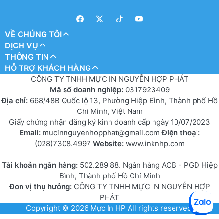
VỀ CHÚNG TÔI
DỊCH VỤ
THÔNG TIN
HỖ TRỢ KHÁCH HÀNG
CÔNG TY TNHH MỰC IN NGUYỄN HỢP PHÁT
Mã số doanh nghiệp:
0317923409
Địa chỉ:
668/48B Quốc lộ 13, Phường Hiệp Bình, Thành phố Hồ
Chí Minh, Việt Nam
Giấy chứng nhận đăng ký kinh doanh cấp ngày 10/07/2023
Email:
mucinnguyenhopphat@gmail.com
Điện thoại:
(028)7308.4997
Website:
www.inknhp.com
Tài khoản ngân hàng:
502.289.88. Ngân hàng ACB - PGD Hiệp
Bình, Thành phố Hồ Chí Minh
Đơn vị thụ hưởng:
CÔNG TY TNHH MỰC IN NGUYỄN HỢP
PHÁT
Copyright © 2026
Mực In HP
All rights reserved.