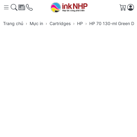
Giỏ h
Trang chủ
Mực in
Cartridges
HP
HP 70 130-ml Green Des