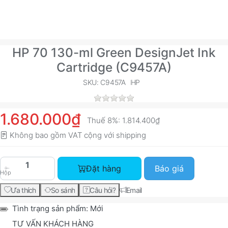
HP 70 130-ml Green DesignJet Ink
Cartridge (C9457A)
SKU: C9457A
HP
1.680.000₫
Thuế 8%:
1.814.400₫
Không bao gồm VAT cộng với
shipping
HP 70 130-ml Green DesignJet Ink Cartridge (C9
Đặt hàng
Báo giá
Hộp
Ưa thích
So sánh
Câu hỏi?
Email
Tình trạng sản phẩm:
Mới
TƯ VẤN KHÁCH HÀNG