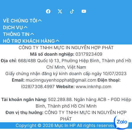
VỀ CHÚNG TÔI
DỊCH VỤ
THÔNG TIN
HỖ TRỢ KHÁCH HÀNG
CÔNG TY TNHH MỰC IN NGUYỄN HỢP PHÁT
Mã số doanh nghiệp:
0317923409
Địa chỉ:
668/48B Quốc lộ 13, Phường Hiệp Bình, Thành phố Hồ
Chí Minh, Việt Nam
Giấy chứng nhận đăng ký kinh doanh cấp ngày 10/07/2023
Email:
mucinnguyenhopphat@gmail.com
Điện thoại:
(028)7308.4997
Website:
www.inknhp.com
Tài khoản ngân hàng:
502.289.88. Ngân hàng ACB - PGD Hiệp
Bình, Thành phố Hồ Chí Minh
Đơn vị thụ hưởng:
CÔNG TY TNHH MỰC IN NGUYỄN HỢP
PHÁT
Copyright © 2026
Mực In HP
All rights reserved.