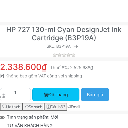
HP 727 130-ml Cyan DesignJet Ink
Cartridge (B3P19A)
SKU: B3P19A
HP
2.338.600₫
Thuế 8%:
2.525.688₫
Không bao gồm VAT cộng với
shipping
HP 727 130-ml Cyan DesignJet Ink Cartridge (B
Đặt hàng
Báo giá
Cái
Ưa thích
So sánh
Câu hỏi?
Email
Tình trạng sản phẩm:
Mới
TƯ VẤN KHÁCH HÀNG