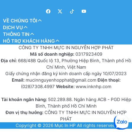
VỀ CHÚNG TÔI
DỊCH VỤ
THÔNG TIN
HỖ TRỢ KHÁCH HÀNG
CÔNG TY TNHH MỰC IN NGUYỄN HỢP PHÁT
Mã số doanh nghiệp:
0317923409
Địa chỉ:
668/48B Quốc lộ 13, Phường Hiệp Bình, Thành phố Hồ
Chí Minh, Việt Nam
Giấy chứng nhận đăng ký kinh doanh cấp ngày 10/07/2023
Email:
mucinnguyenhopphat@gmail.com
Điện thoại:
(028)7308.4997
Website:
www.inknhp.com
Tài khoản ngân hàng:
502.289.88. Ngân hàng ACB - PGD Hiệp
Bình, Thành phố Hồ Chí Minh
Đơn vị thụ hưởng:
CÔNG TY TNHH MỰC IN NGUYỄN HỢP
PHÁT
Copyright © 2026
Mực In HP
All rights reserved.