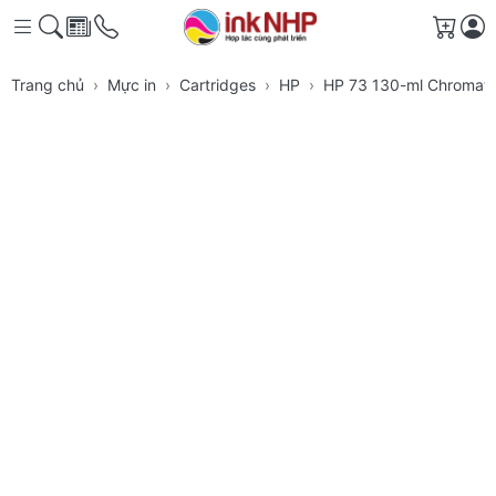
Giỏ h
Trang chủ
Mực in
Cartridges
HP
HP 73 130-ml Chromati