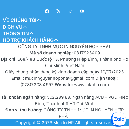
VỀ CHÚNG TÔI
DỊCH VỤ
THÔNG TIN
HỖ TRỢ KHÁCH HÀNG
CÔNG TY TNHH MỰC IN NGUYỄN HỢP PHÁT
Mã số doanh nghiệp:
0317923409
Địa chỉ:
668/48B Quốc lộ 13, Phường Hiệp Bình, Thành phố Hồ
Chí Minh, Việt Nam
Giấy chứng nhận đăng ký kinh doanh cấp ngày 10/07/2023
Email:
mucinnguyenhopphat@gmail.com
Điện thoại:
(028)7308.4997
Website:
www.inknhp.com
Tài khoản ngân hàng:
502.289.88. Ngân hàng ACB - PGD Hiệp
Bình, Thành phố Hồ Chí Minh
Đơn vị thụ hưởng:
CÔNG TY TNHH MỰC IN NGUYỄN HỢP
PHÁT
Copyright © 2026
Mực In HP
All rights reserved.