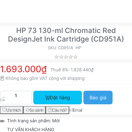
HP 73 130-ml Chromatic Red
DesignJet Ink Cartridge (CD951A)
SKU: CD951A
HP
1.693.000₫
Thuế 8%:
1.828.440₫
Không bao gồm VAT cộng với
shipping
HP 73 130-ml Chromatic Red DesignJet Ink Cart
Đặt hàng
Báo giá
Cái
Ưa thích
So sánh
Câu hỏi?
Email
Tình trạng sản phẩm:
Mới
TƯ VẤN KHÁCH HÀNG