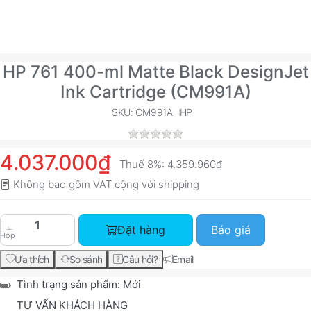
HP 761 400-ml Matte Black DesignJet
Ink Cartridge (CM991A)
SKU: CM991A
HP
4.037.000₫
Thuế 8%:
4.359.960₫
Không bao gồm VAT cộng với
shipping
HP 761 400-ml Matte Black DesignJet Ink Cartri
Đặt hàng
Báo giá
Hộp
Ưa thích
So sánh
Câu hỏi?
Email
Tình trạng sản phẩm:
Mới
TƯ VẤN KHÁCH HÀNG