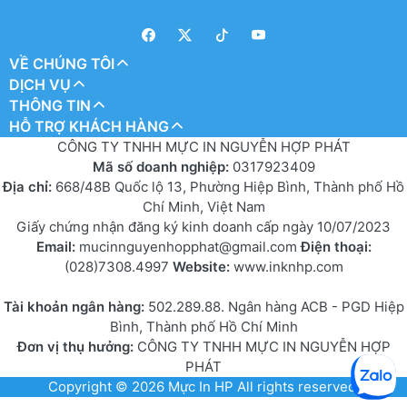
VỀ CHÚNG TÔI
DỊCH VỤ
THÔNG TIN
HỖ TRỢ KHÁCH HÀNG
CÔNG TY TNHH MỰC IN NGUYỄN HỢP PHÁT
Mã số doanh nghiệp:
0317923409
Địa chỉ:
668/48B Quốc lộ 13, Phường Hiệp Bình, Thành phố Hồ
Chí Minh, Việt Nam
Giấy chứng nhận đăng ký kinh doanh cấp ngày 10/07/2023
Email:
mucinnguyenhopphat@gmail.com
Điện thoại:
(028)7308.4997
Website:
www.inknhp.com
Tài khoản ngân hàng:
502.289.88. Ngân hàng ACB - PGD Hiệp
Bình, Thành phố Hồ Chí Minh
Đơn vị thụ hưởng:
CÔNG TY TNHH MỰC IN NGUYỄN HỢP
PHÁT
Copyright © 2026
Mực In HP
All rights reserved.