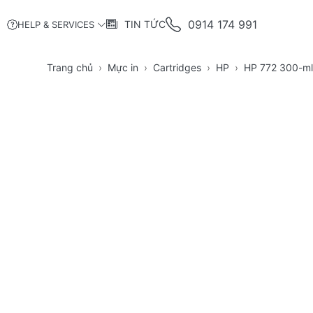
0914 174 991
TIN TỨC
HELP & SERVICES
Trang chủ
Mực in
Cartridges
HP
HP 772 300-ml 