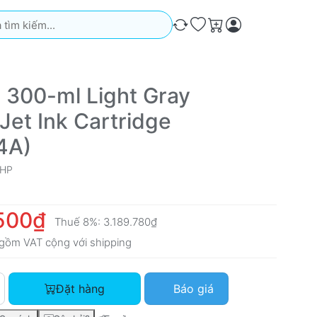
iếm. Kết quả sẽ tự động xuất hiện khi bạn nhập. Nhấn phím Ente
So sánh
Ưa thích
Giỏ hàng
 300-ml Light Gray
Jet Ink Cartridge
4A)
HP
500₫
Thuế 8%:
3.189.780₫
gồm VAT cộng với
shipping
HP 772 300-ml Light Gray DesignJet Ink Cartridge (CN634A) v
Đặt hàng
Báo giá