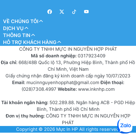
VỀ CHÚNG TÔI
DỊCH VỤ
THÔNG TIN
HỖ TRỢ KHÁCH HÀNG
CÔNG TY TNHH MỰC IN NGUYỄN HỢP PHÁT
Mã số doanh nghiệp:
0317923409
Địa chỉ:
668/48B Quốc lộ 13, Phường Hiệp Bình, Thành phố Hồ
Chí Minh, Việt Nam
Giấy chứng nhận đăng ký kinh doanh cấp ngày 10/07/2023
Email:
mucinnguyenhopphat@gmail.com
Điện thoại:
(028)7308.4997
Website:
www.inknhp.com
Tài khoản ngân hàng:
502.289.88. Ngân hàng ACB - PGD Hiệp
Bình, Thành phố Hồ Chí Minh
Đơn vị thụ hưởng:
CÔNG TY TNHH MỰC IN NGUYỄN HỢP
PHÁT
Copyright © 2026
Mực In HP
All rights reserved.