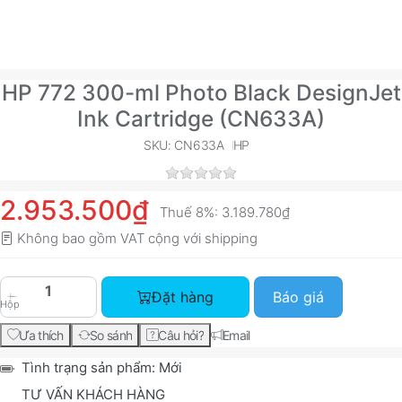
HP 772 300-ml Photo Black DesignJet
Ink Cartridge (CN633A)
SKU: CN633A
HP
2.953.500₫
Thuế 8%:
3.189.780₫
Không bao gồm VAT cộng với
shipping
HP 772 300-ml Photo Black DesignJet Ink Cartr
Đặt hàng
Báo giá
Hộp
Ưa thích
So sánh
Câu hỏi?
Email
Tình trạng sản phẩm:
Mới
TƯ VẤN KHÁCH HÀNG