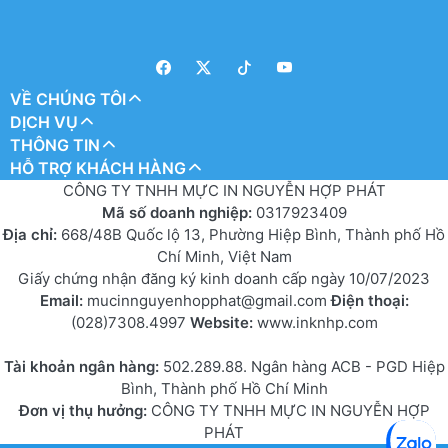
VỀ CHÚNG TÔI
DỊCH VỤ
THÔNG TIN
HỖ TRỢ KHÁCH HÀNG
CÔNG TY TNHH MỰC IN NGUYỄN HỢP PHÁT
Mã số doanh nghiệp:
0317923409
Địa chỉ:
668/48B Quốc lộ 13, Phường Hiệp Bình, Thành phố Hồ
Chí Minh, Việt Nam
Giấy chứng nhận đăng ký kinh doanh cấp ngày 10/07/2023
Email:
mucinnguyenhopphat@gmail.com
Điện thoại:
(028)7308.4997
Website:
www.inknhp.com
Tài khoản ngân hàng:
502.289.88. Ngân hàng ACB - PGD Hiệp
Bình, Thành phố Hồ Chí Minh
Đơn vị thụ hưởng:
CÔNG TY TNHH MỰC IN NGUYỄN HỢP
PHÁT