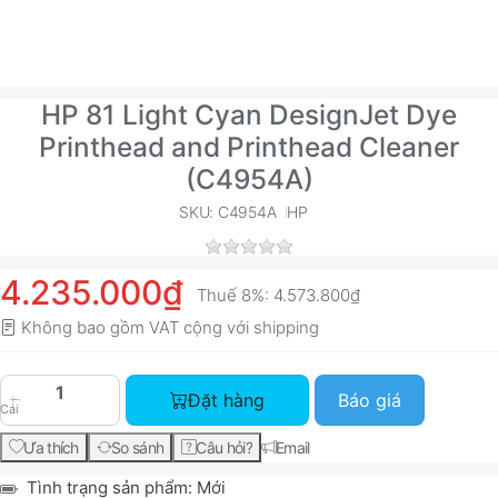
HP 81 Light Cyan DesignJet Dye
Printhead and Printhead Cleaner
(C4954A)
SKU: C4954A
HP
4.235.000₫
Thuế 8%:
4.573.800₫
Không bao gồm VAT cộng với
shipping
HP 81 Light Cyan DesignJet Dye Printhead and 
Đặt hàng
Báo giá
Cái
Ưa thích
So sánh
Câu hỏi?
Email
Tình trạng sản phẩm:
Mới