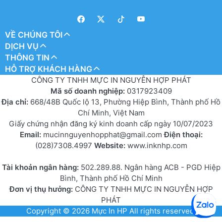
VỀ CHÚNG TÔI
DỊCH VỤ
THÔNG TIN
HỖ TRỢ KHÁCH HÀNG
CÔNG TY TNHH MỰC IN NGUYỄN HỢP PHÁT
Mã số doanh nghiệp:
0317923409
Địa chỉ:
668/48B Quốc lộ 13, Phường Hiệp Bình, Thành phố Hồ
Chí Minh, Việt Nam
Giấy chứng nhận đăng ký kinh doanh cấp ngày 10/07/2023
Email:
mucinnguyenhopphat@gmail.com
Điện thoại:
(028)7308.4997
Website:
www.inknhp.com
Tài khoản ngân hàng:
502.289.88. Ngân hàng ACB - PGD Hiệp
Bình, Thành phố Hồ Chí Minh
Đơn vị thụ hưởng:
CÔNG TY TNHH MỰC IN NGUYỄN HỢP
PHÁT
Copyright © 2026
Mực In HP
All rights reserved.