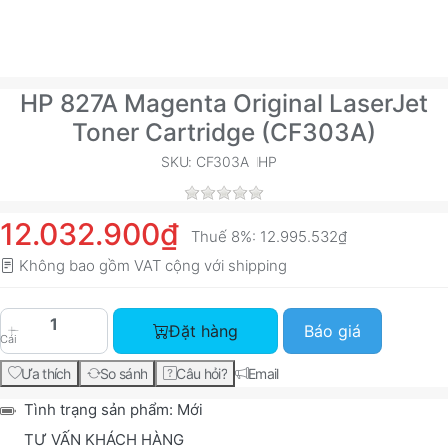
HP 827A Magenta Original LaserJet
Toner Cartridge (CF303A)
SKU: CF303A
HP
12.032.900₫
Thuế 8%:
12.995.532₫
Không bao gồm VAT cộng với
shipping
HP 827A Magenta Original LaserJet Toner Cartri
Đặt hàng
Báo giá
Cái
Ưa thích
So sánh
Câu hỏi?
Email
Tình trạng sản phẩm:
Mới
TƯ VẤN KHÁCH HÀNG