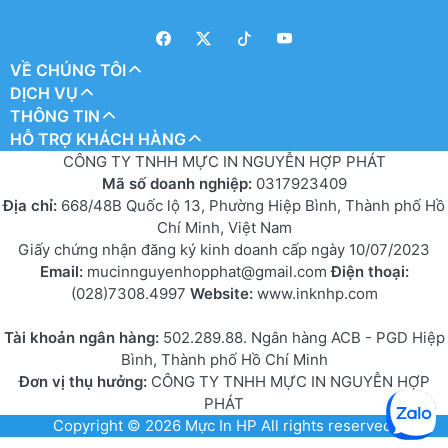
VỀ CHÚNG TÔI
DỊCH VỤ
THÔNG TIN
HỖ TRỢ KHÁCH HÀNG
CÔNG TY TNHH MỰC IN NGUYỄN HỢP PHÁT
Mã số doanh nghiệp:
0317923409
Địa chỉ:
668/48B Quốc lộ 13, Phường Hiệp Bình, Thành phố Hồ
Chí Minh, Việt Nam
Giấy chứng nhận đăng ký kinh doanh cấp ngày 10/07/2023
Email:
mucinnguyenhopphat@gmail.com
Điện thoại:
(028)7308.4997
Website:
www.inknhp.com
Tài khoản ngân hàng:
502.289.88. Ngân hàng ACB - PGD Hiệp
Bình, Thành phố Hồ Chí Minh
Đơn vị thụ hưởng:
CÔNG TY TNHH MỰC IN NGUYỄN HỢP
PHÁT
Copyright © 2026
Mực In HP
All rights reserved.