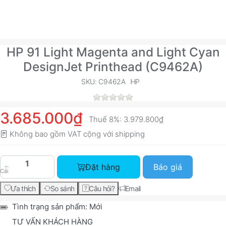
HP 91 Light Magenta and Light Cyan
DesignJet Printhead (C9462A)
SKU: C9462A
HP
3.685.000₫
Thuế 8%:
3.979.800₫
Không bao gồm VAT cộng với
shipping
HP 91 Light Magenta and Light Cyan DesignJet P
Đặt hàng
Báo giá
Cái
Ưa thích
So sánh
Câu hỏi?
Email
Tình trạng sản phẩm:
Mới
TƯ VẤN KHÁCH HÀNG