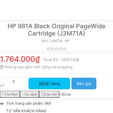
HP 981A Black Original PageWide
Cartridge (J3M71A)
SKU: J3M71A
HP
1.764.000₫
Thuế 8%:
1.905.120₫
Không bao gồm VAT cộng với
shipping
HP 981A Black Original PageWide Cartridge (J3M
Đặt hàng
Báo giá
Cái
Ưa thích
So sánh
Câu hỏi?
Email
Tình trạng sản phẩm:
Mới
TƯ VẤN KHÁCH HÀNG