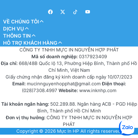
VỀ CHÚNG TÔI
DỊCH VỤ
THÔNG TIN
HỖ TRỢ KHÁCH HÀNG
CÔNG TY TNHH MỰC IN NGUYỄN HỢP PHÁT
Mã số doanh nghiệp:
0317923409
Địa chỉ:
668/48B Quốc lộ 13, Phường Hiệp Bình, Thành phố Hồ
Chí Minh, Việt Nam
Giấy chứng nhận đăng ký kinh doanh cấp ngày 10/07/2023
Email:
mucinnguyenhopphat@gmail.com
Điện thoại:
(028)7308.4997
Website:
www.inknhp.com
Tài khoản ngân hàng:
502.289.88. Ngân hàng ACB - PGD Hiệp
Bình, Thành phố Hồ Chí Minh
Đơn vị thụ hưởng:
CÔNG TY TNHH MỰC IN NGUYỄN HỢP
PHÁT
Copyright © 2026
Mực In HP
All rights reserved.