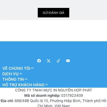
GỬI ĐÁNH GIÁ
VỀ CHÚNG TÔI
DỊCH VỤ
THÔNG TIN
HỖ TRỢ KHÁCH HÀNG
CÔNG TY TNHH MỰC IN NGUYỄN HỢP PHÁT
Mã số doanh nghiệp:
0317923409
Địa chỉ:
668/48B Quốc lộ 13, Phường Hiệp Bình, Thành phố Hồ
Chí Minh, Việt Nam