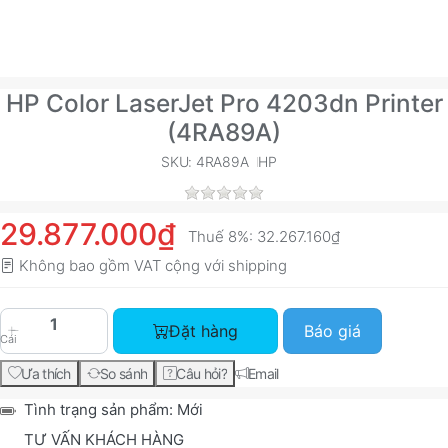
HP Color LaserJet Pro 4203dn Printer
(4RA89A)
SKU: 4RA89A
HP
29.877.000₫
Thuế 8%:
32.267.160₫
Không bao gồm VAT cộng với
shipping
HP Color LaserJet Pro 4203dn Printer (4RA89A) 
Đặt hàng
Báo giá
Cái
Ưa thích
So sánh
Câu hỏi?
Email
Tình trạng sản phẩm:
Mới
TƯ VẤN KHÁCH HÀNG