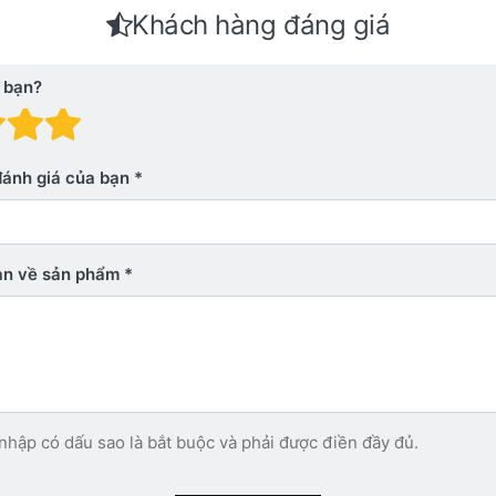
Khách hàng đáng giá
 bạn?
 giá: 1 trên 5 sao. Xấu
nh giá: 2 trên 5 sao.
Đánh giá: 3 trên 5 sao.
Đánh giá: 4 trên 5 sao.
Đánh giá: 5 trên 5 sao. Xu
đánh giá của bạn
bạn về sản phẩm
nhập có dấu sao là bắt buộc và phải được điền đầy đủ.