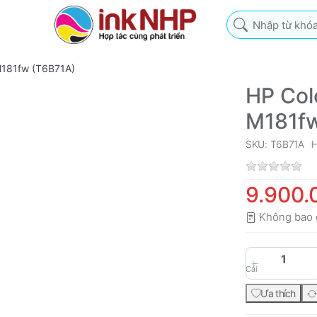
Nhập từ khóa tìm k
M181fw (T6B71A)
HP Col
M181fw
SKU: T6B71A
9.900.
Không bao 
Cái
Ưa thích