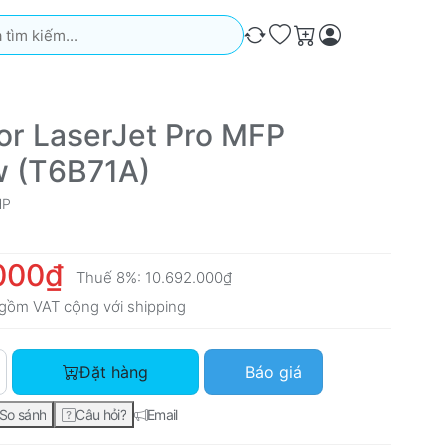
iếm. Kết quả sẽ tự động xuất hiện khi bạn nhập. Nhấn phím Ente
So sánh
Ưa thích
Giỏ hàng
or LaserJet Pro MFP
 (T6B71A)
HP
000₫
Thuế 8%:
10.692.000₫
gồm VAT cộng với
shipping
HP Color LaserJet Pro MFP M181fw (T6B71A) với giá 9.900.000
Đặt hàng
Báo giá
So sánh
Câu hỏi?
Email