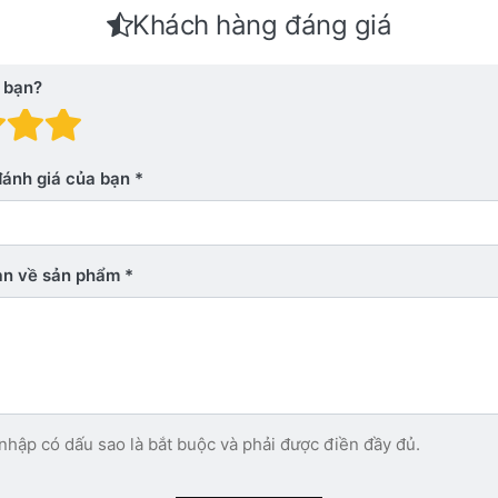
Khách hàng đáng giá
 bạn?
 giá: 1 trên 5 sao. Xấu
nh giá: 2 trên 5 sao.
Đánh giá: 3 trên 5 sao.
Đánh giá: 4 trên 5 sao.
Đánh giá: 5 trên 5 sao. Xu
đánh giá của bạn
bạn về sản phẩm
nhập có dấu sao là bắt buộc và phải được điền đầy đủ.