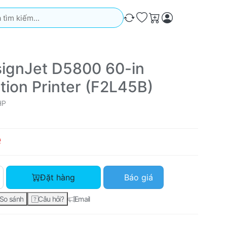
iếm. Kết quả sẽ tự động xuất hiện khi bạn nhập. Nhấn phím Ente
So sánh
Ưa thích
Giỏ hàng
ignJet D5800 60-in
tion Printer (F2L45B)
HP
ệ
HP DesignJet D5800 60-in Production Printer (F2L45B) với giá
Đặt hàng
Báo giá
So sánh
Câu hỏi?
Email