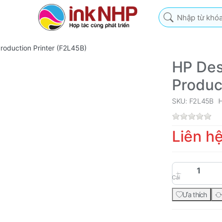
Nhập từ khóa tìm k
oduction Printer (F2L45B)
HP Des
Produc
SKU: F2L45B
Liên h
Cái
Ưa thích