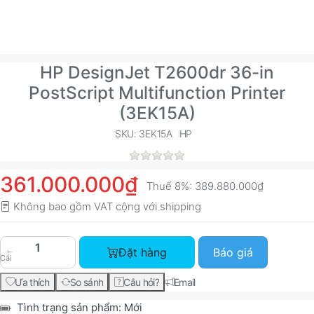
HP DesignJet T2600dr 36-in
PostScript Multifunction Printer
(3EK15A)
SKU: 3EK15A
HP
361.000.000₫
Thuế 8%:
389.880.000₫
Không bao gồm VAT cộng với
shipping
HP DesignJet T2600dr 36-in PostScript Multifun
Đặt hàng
Báo giá
Cái
Ưa thích
So sánh
Câu hỏi?
Email
Tình trạng sản phẩm:
Mới