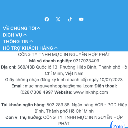
VỀ CHÚNG TÔI
DỊCH VỤ
THÔNG TIN
HỖ TRỢ KHÁCH HÀNG
CÔNG TY TNHH MỰC IN NGUYỄN HỢP PHÁT
Mã số doanh nghiệp:
0317923409
Địa chỉ:
668/48B Quốc lộ 13, Phường Hiệp Bình, Thành phố Hồ
Chí Minh, Việt Nam
Giấy chứng nhận đăng ký kinh doanh cấp ngày 10/07/2023
Email:
mucinnguyenhopphat@gmail.com
Điện thoại:
(028)7308.4997
Website:
www.inknhp.com
Tài khoản ngân hàng:
502.289.88. Ngân hàng ACB - PGD Hiệp
Bình, Thành phố Hồ Chí Minh
Đơn vị thụ hưởng:
CÔNG TY TNHH MỰC IN NGUYỄN HỢP
PHÁT