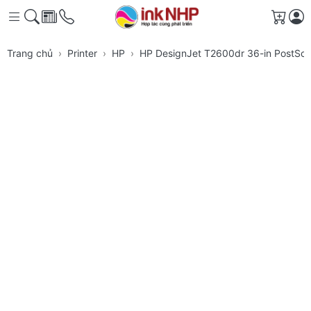
Giỏ h
Trang chủ
Printer
HP
HP DesignJet T2600dr 36-in PostScrip