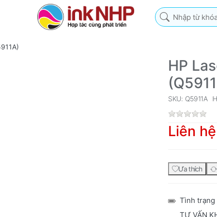
Nhập từ khóa tìm k
5911A)
HP Las
(Q5911
SKU: Q5911A
Liên hệ
Ưa thích
Tình trạng
TƯ VẤN K