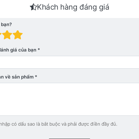
Khách hàng đáng giá
 bạn?
 giá: 1 trên 5 sao. Xấu
nh giá: 2 trên 5 sao.
Đánh giá: 3 trên 5 sao.
Đánh giá: 4 trên 5 sao.
Đánh giá: 5 trên 5 sao. Xu
đánh giá của bạn
bạn về sản phẩm
nhập có dấu sao là bắt buộc và phải được điền đầy đủ.