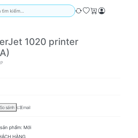
iếm. Kết quả sẽ tự động xuất hiện khi bạn nhập. Nhấn phím Ente
So sánh
Ưa thích
Giỏ hàng
erJet 1020 printer
A)
HP
So sánh
Email
 sản phẩm:
Mới
HÁCH HÀNG