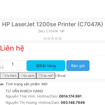
HP LaserJet 1200se Printer (C7047A)
SKU: C7047A
HP
Liên hệ
HP LaserJet 1200se Printer (C7047A) với giá Liê
Đặt hàng
Báo giá
Cái
Ưa thích
So sánh
Câu hỏi?
Email
Tình trạng sản phẩm:
Mới
TƯ VẤN KHÁCH HÀNG
Nguyễn Thái Vinh. Hotline/Zalo:
0914.174.991
Nguyễn Thị Hương. Hotline/Zalo:
093.148.7949