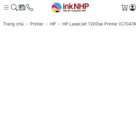
Giỏ h
Trang chủ
Printer
HP
HP LaserJet 1200se Printer (C7047A)