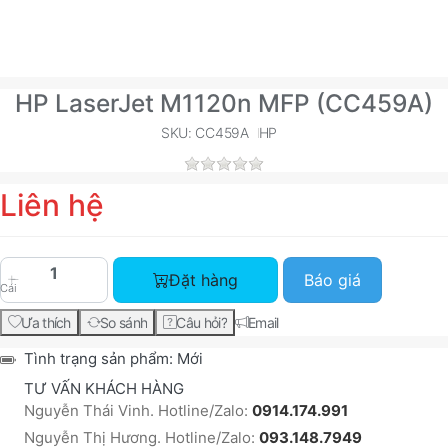
HP LaserJet M1120n MFP (CC459A)
SKU: CC459A
HP
Liên hệ
HP LaserJet M1120n MFP (CC459A) với giá Liên 
Đặt hàng
Báo giá
Cái
Ưa thích
So sánh
Câu hỏi?
Email
Tình trạng sản phẩm:
Mới
TƯ VẤN KHÁCH HÀNG
Nguyễn Thái Vinh. Hotline/Zalo:
0914.174.991
Nguyễn Thị Hương. Hotline/Zalo:
093.148.7949