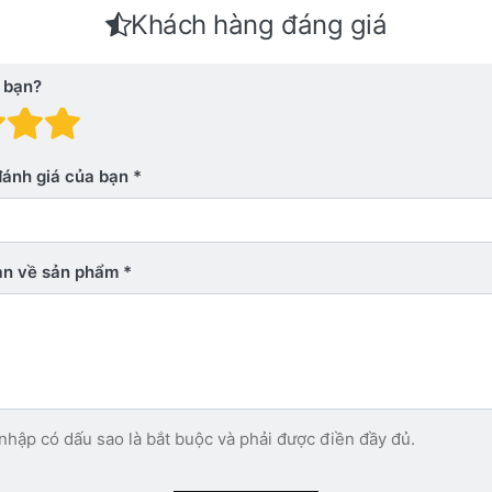
Khách hàng đáng giá
 bạn?
 giá: 1 trên 5 sao. Xấu
nh giá: 2 trên 5 sao.
Đánh giá: 3 trên 5 sao.
Đánh giá: 4 trên 5 sao.
Đánh giá: 5 trên 5 sao. Xu
đánh giá của bạn
bạn về sản phẩm
nhập có dấu sao là bắt buộc và phải được điền đầy đủ.