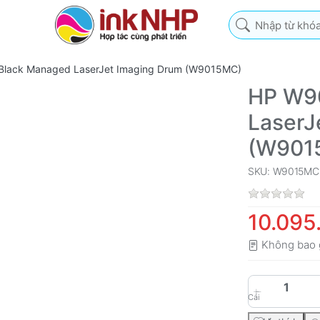
Nhập từ khóa tìm k
lack Managed LaserJet Imaging Drum (W9015MC)
HP W9
LaserJ
(W901
SKU: W9015MC
10.095
Không bao 
Cái