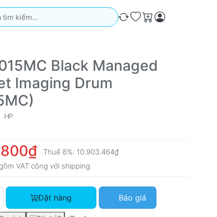
iếm. Kết quả sẽ tự động xuất hiện khi bạn nhập. Nhấn phím Ente
So sánh
Ưa thích
Giỏ hàng
015MC Black Managed
et Imaging Drum
5MC)
HP
.800₫
Thuế 8%:
10.903.464₫
gồm VAT cộng với
shipping
HP W9015MC Black Managed LaserJet Imaging Drum (W9015MC)
Đặt hàng
Báo giá