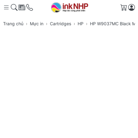
Giỏ h
Trang chủ
Mực in
Cartridges
HP
HP W9037MC Black Ma