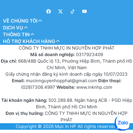
VỀ CHÚNG TÔI
DỊCH VỤ
THÔNG TIN
HỖ TRỢ KHÁCH HÀNG
CÔNG TY TNHH MỰC IN NGUYỄN HỢP PHÁT
Mã số doanh nghiệp:
0317923409
Địa chỉ:
668/48B Quốc lộ 13, Phường Hiệp Bình, Thành phố Hồ
Chí Minh, Việt Nam
Giấy chứng nhận đăng ký kinh doanh cấp ngày 10/07/2023
Email:
mucinnguyenhopphat@gmail.com
Điện thoại:
(028)7308.4997
Website:
www.inknhp.com
Tài khoản ngân hàng:
502.289.88. Ngân hàng ACB - PGD Hiệp
Bình, Thành phố Hồ Chí Minh
Đơn vị thụ hưởng:
CÔNG TY TNHH MỰC IN NGUYỄN HỢP
PHÁT
Copyright © 2026
Mực In HP
All rights reserved.