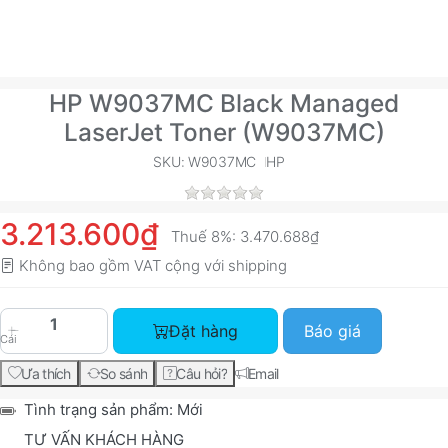
HP W9037MC Black Managed
LaserJet Toner (W9037MC)
SKU: W9037MC
HP
3.213.600₫
Thuế 8%:
3.470.688₫
Không bao gồm VAT cộng với
shipping
HP W9037MC Black Managed LaserJet Toner (W9
Đặt hàng
Báo giá
Cái
Ưa thích
So sánh
Câu hỏi?
Email
Tình trạng sản phẩm:
Mới
TƯ VẤN KHÁCH HÀNG