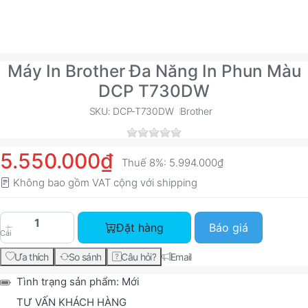
Máy In Brother Đa Năng In Phun Màu
DCP T730DW
SKU: DCP-T730DW
Brother
5.550.000₫
Thuế 8%:
5.994.000₫
Không bao gồm VAT cộng với
shipping
Máy In Brother Đa Năng In Phun Màu DCP T730D
Đặt hàng
Báo giá
Cái
Ưa thích
So sánh
Câu hỏi?
Email
Tình trạng sản phẩm:
Mới
TƯ VẤN KHÁCH HÀNG