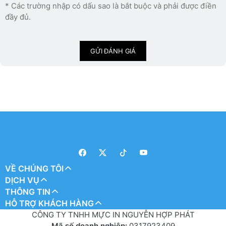
* Các trường nhập có dấu sao là bắt buộc và phải được điền
đầy đủ.
GỬI ĐÁNH GIÁ
VỀ CHÚNG TÔI
DỊCH VỤ
THÔNG TIN
HỖ TRỢ KHÁCH HÀNG
CÔNG TY TNHH MỰC IN NGUYỄN HỢP PHÁT
Mã số doanh nghiệp:
0317923409