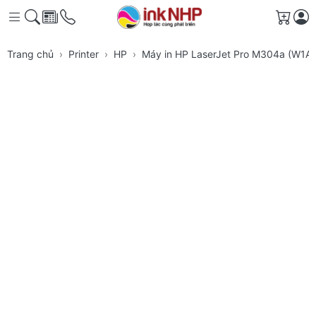
Giỏ h
Trang chủ
Printer
HP
Máy in HP LaserJet Pro M304a (W1A