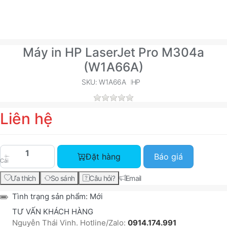
Máy in HP LaserJet Pro M304a
(W1A66A)
SKU: W1A66A
HP
Liên hệ
Máy in HP LaserJet Pro M304a (W1A66A) với giá 
Đặt hàng
Báo giá
Cái
Ưa thích
So sánh
Câu hỏi?
Email
Tình trạng sản phẩm:
Mới
TƯ VẤN KHÁCH HÀNG
Nguyễn Thái Vinh. Hotline/Zalo:
0914.174.991