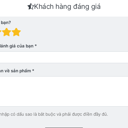
Khách hàng đáng giá
 bạn?
 giá: 1 trên 5 sao. Xấu
nh giá: 2 trên 5 sao.
Đánh giá: 3 trên 5 sao.
Đánh giá: 4 trên 5 sao.
Đánh giá: 5 trên 5 sao. Xu
đánh giá của bạn
bạn về sản phẩm
nhập có dấu sao là bắt buộc và phải được điền đầy đủ.