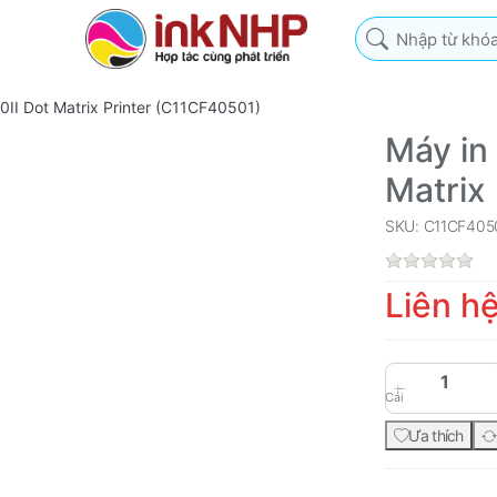
Nhập từ khóa tìm k
II Dot Matrix Printer (C11CF40501)
Máy in
Matrix
SKU: C11CF405
Liên h
Cái
Ưa thích