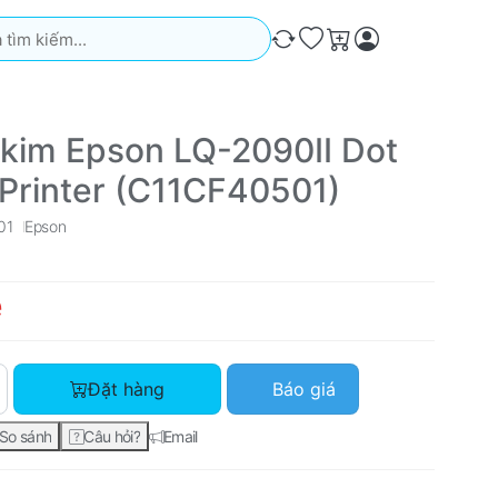
iếm. Kết quả sẽ tự động xuất hiện khi bạn nhập. Nhấn phím Ente
So sánh
Ưa thích
Giỏ hàng
 kim Epson LQ-2090II Dot
 Printer (C11CF40501)
01
Epson
ệ
Máy in kim Epson LQ-2090II Dot Matrix Printer (C11CF40501) vớ
Đặt hàng
Báo giá
So sánh
Câu hỏi?
Email