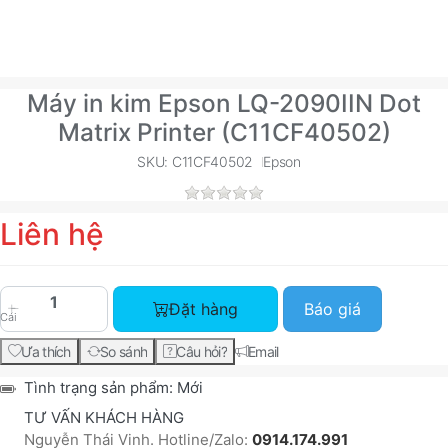
Máy in kim Epson LQ-2090IIN Dot
Matrix Printer (C11CF40502)
SKU: C11CF40502
Epson
Liên hệ
Máy in kim Epson LQ-2090IIN Dot Matrix Printer
Đặt hàng
Báo giá
Cái
Ưa thích
So sánh
Câu hỏi?
Email
Tình trạng sản phẩm:
Mới
TƯ VẤN KHÁCH HÀNG
Nguyễn Thái Vinh. Hotline/Zalo:
0914.174.991