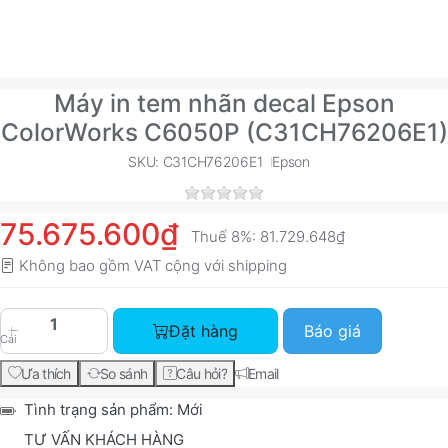
Máy in tem nhãn decal Epson
ColorWorks C6050P (C31CH76206E1)
SKU: C31CH76206E1
Epson
75.675.600₫
Thuế 8%:
81.729.648₫
Không bao gồm VAT cộng với
shipping
Máy in tem nhãn decal Epson ColorWorks C6050
Đặt hàng
Báo giá
Cái
Ưa thích
So sánh
Câu hỏi?
Email
Tình trạng sản phẩm:
Mới
TƯ VẤN KHÁCH HÀNG