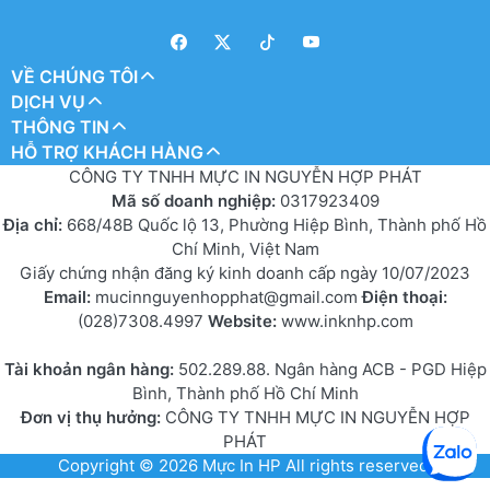
VỀ CHÚNG TÔI
DỊCH VỤ
THÔNG TIN
HỖ TRỢ KHÁCH HÀNG
CÔNG TY TNHH MỰC IN NGUYỄN HỢP PHÁT
Mã số doanh nghiệp:
0317923409
Địa chỉ:
668/48B Quốc lộ 13, Phường Hiệp Bình, Thành phố Hồ
Chí Minh, Việt Nam
Giấy chứng nhận đăng ký kinh doanh cấp ngày 10/07/2023
Email:
mucinnguyenhopphat@gmail.com
Điện thoại:
(028)7308.4997
Website:
www.inknhp.com
Tài khoản ngân hàng:
502.289.88. Ngân hàng ACB - PGD Hiệp
Bình, Thành phố Hồ Chí Minh
Đơn vị thụ hưởng:
CÔNG TY TNHH MỰC IN NGUYỄN HỢP
PHÁT
Copyright © 2026
Mực In HP
All rights reserved.