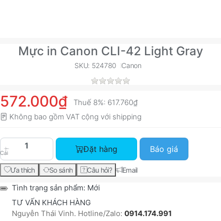
Mực in Canon CLI-42 Light Gray
SKU: 524780
Canon
572.000₫
Thuế 8%:
617.760₫
Không bao gồm VAT cộng với
shipping
Mực in Canon CLI-42 Light Gray với giá 572.000
Đặt hàng
Báo giá
Cái
Ưa thích
So sánh
Câu hỏi?
Email
Tình trạng sản phẩm:
Mới
TƯ VẤN KHÁCH HÀNG
Nguyễn Thái Vinh. Hotline/Zalo:
0914.174.991