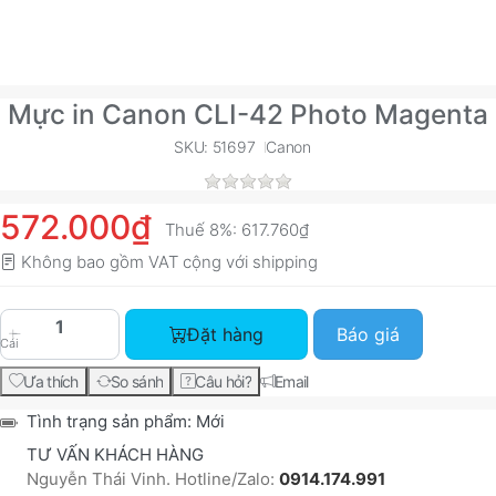
Mực in Canon CLI-42 Photo Magenta
SKU: 51697
Canon
572.000₫
Thuế 8%:
617.760₫
Không bao gồm VAT cộng với
shipping
Mực in Canon CLI-42 Photo Magenta với giá 572
Đặt hàng
Báo giá
Cái
Ưa thích
So sánh
Câu hỏi?
Email
Tình trạng sản phẩm:
Mới
TƯ VẤN KHÁCH HÀNG
Nguyễn Thái Vinh. Hotline/Zalo:
0914.174.991