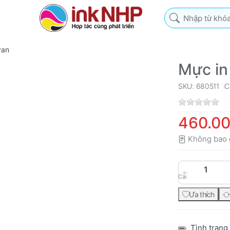
Nhập từ khóa tìm k
yan
Mực in
SKU: 680511
C
460.0
Không bao 
Cái
Ưa thích
Tình trạng