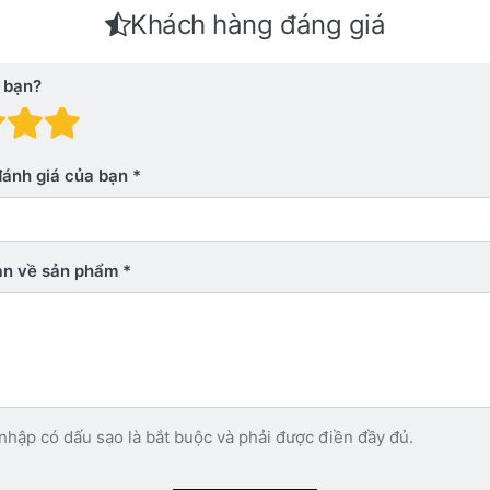
Khách hàng đáng giá
 bạn?
 giá: 1 trên 5 sao. Xấu
nh giá: 2 trên 5 sao.
Đánh giá: 3 trên 5 sao.
Đánh giá: 4 trên 5 sao.
Đánh giá: 5 trên 5 sao. Xu
đánh giá của bạn
bạn về sản phẩm
nhập có dấu sao là bắt buộc và phải được điền đầy đủ.