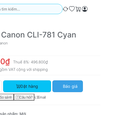
iếm. Kết quả sẽ tự động xuất hiện khi bạn nhập. Nhấn phím Ente
So sánh
Ưa thích
Giỏ hàng
 Canon CLI-781 Cyan
anon
00₫
Thuế 8%:
496.800₫
gồm VAT cộng với
shipping
Mực in Canon CLI-781 Cyan với giá 460.000₫, số lượng 1.
Đặt hàng
Báo giá
So sánh
Câu hỏi?
Email
 sản phẩm:
Mới