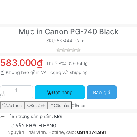
Mực in Canon PG-740 Black
SKU: 567444
Canon
583.000₫
Thuế 8%:
629.640₫
Không bao gồm VAT cộng với
shipping
Mực in Canon PG-740 Black với giá 583.000₫, s
Đặt hàng
Báo giá
Cái
Ưa thích
So sánh
Câu hỏi?
Email
Tình trạng sản phẩm:
Mới
TƯ VẤN KHÁCH HÀNG
Nguyễn Thái Vinh. Hotline/Zalo:
0914.174.991