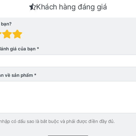
Khách hàng đáng giá
 bạn?
 giá: 1 trên 5 sao. Xấu
nh giá: 2 trên 5 sao.
Đánh giá: 3 trên 5 sao.
Đánh giá: 4 trên 5 sao.
Đánh giá: 5 trên 5 sao. Xu
đánh giá của bạn
bạn về sản phẩm
nhập có dấu sao là bắt buộc và phải được điền đầy đủ.