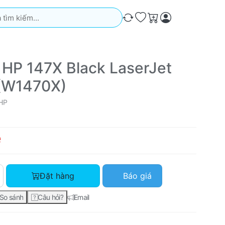
iếm. Kết quả sẽ tự động xuất hiện khi bạn nhập. Nhấn phím Ente
So sánh
Ưa thích
Giỏ hàng
 HP 147X Black LaserJet
(W1470X)
HP
ệ
Mực in HP 147X Black LaserJet Toner (W1470X) với giá Liên hệ
Đặt hàng
Báo giá
So sánh
Câu hỏi?
Email