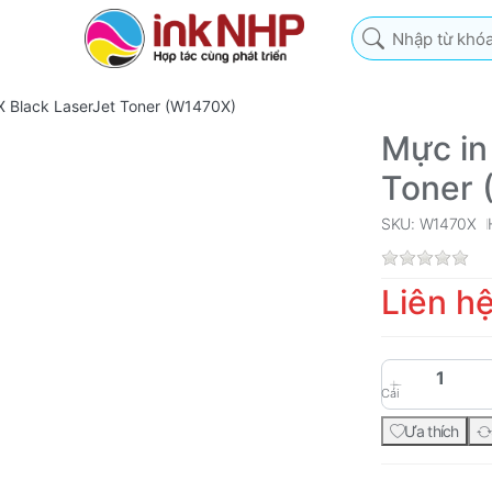
Nhập từ khóa tìm k
X Black LaserJet Toner (W1470X)
Mực in
Toner 
SKU: W1470X
Liên h
Cái
Ưa thích