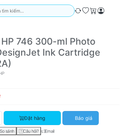
iếm. Kết quả sẽ tự động xuất hiện khi bạn nhập. Nhấn phím Ente
So sánh
Ưa thích
Giỏ hàng
 HP 746 300-ml Photo
DesignJet Ink Cartridge
2A)
HP
ệ
Mực in HP 746 300-ml Photo Black DesignJet Ink Cartridge (P2
Đặt hàng
Báo giá
So sánh
Câu hỏi?
Email