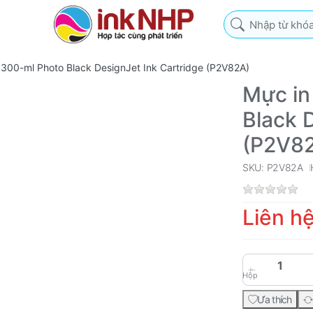
Nhập từ khóa tìm k
300-ml Photo Black DesignJet Ink Cartridge (P2V82A)
Mực in
Black 
(P2V8
SKU: P2V82A
Liên h
Hộp
Ưa thích