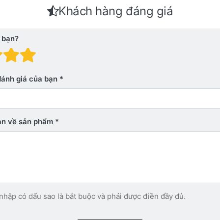
Khách hàng đáng giá
 bạn?
 giá: 1 trên 5 sao. Xấu
nh giá: 2 trên 5 sao.
Đánh giá: 3 trên 5 sao.
Đánh giá: 4 trên 5 sao.
Đánh giá: 5 trên 5 sao. Xu
đánh giá của bạn
bạn về sản phẩm
nhập có dấu sao là bắt buộc và phải được điền đầy đủ.