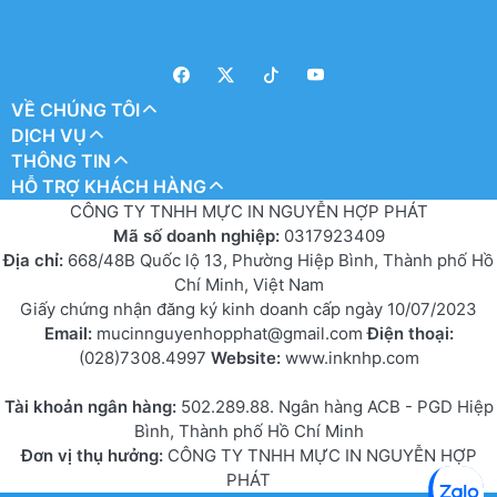
VỀ CHÚNG TÔI
DỊCH VỤ
THÔNG TIN
HỖ TRỢ KHÁCH HÀNG
CÔNG TY TNHH MỰC IN NGUYỄN HỢP PHÁT
Mã số doanh nghiệp:
0317923409
Địa chỉ:
668/48B Quốc lộ 13, Phường Hiệp Bình, Thành phố Hồ
Chí Minh, Việt Nam
Giấy chứng nhận đăng ký kinh doanh cấp ngày 10/07/2023
Email:
mucinnguyenhopphat@gmail.com
Điện thoại:
(028)7308.4997
Website:
www.inknhp.com
Tài khoản ngân hàng:
502.289.88. Ngân hàng ACB - PGD Hiệp
Bình, Thành phố Hồ Chí Minh
Đơn vị thụ hưởng:
CÔNG TY TNHH MỰC IN NGUYỄN HỢP
PHÁT