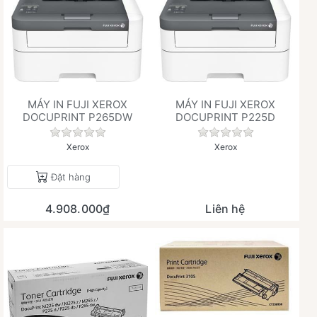
MÁY IN FUJI XEROX
MÁY IN FUJI XEROX
DOCUPRINT P265DW
DOCUPRINT P225D
Chưa có đánh giá nào cho sản phẩm này.
Chưa có đánh giá 
Xerox
Xerox
Đặt hàng
4.908.000₫
Liên hệ