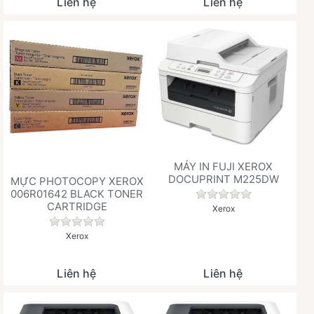
Liên hệ
Liên hệ
MÁY IN FUJI XEROX
DOCUPRINT M225DW
MỰC PHOTOCOPY XEROX
006R01642 BLACK TONER
Chưa có đánh giá 
CARTRIDGE
Xerox
Chưa có đánh giá nào cho sản phẩm này.
Xerox
Liên hệ
Liên hệ