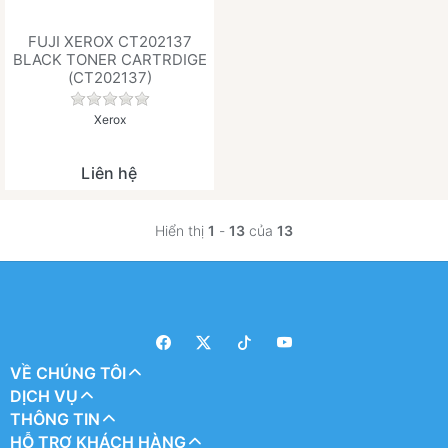
FUJI XEROX CT202137
BLACK TONER CARTRDIGE
(CT202137)
Chưa có đánh giá nào cho sản phẩm này.
Xerox
Liên hệ
Hiển thị
1
-
13
của
13
VỀ CHÚNG TÔI
DỊCH VỤ
THÔNG TIN
HỖ TRỢ KHÁCH HÀNG