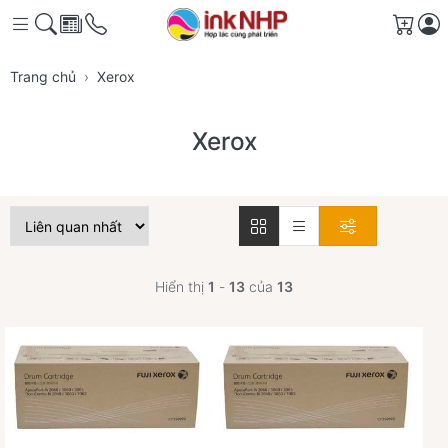
Giỏ 
Trang chủ
Xerox
Xerox
Hiển thị
1
-
13
của
13