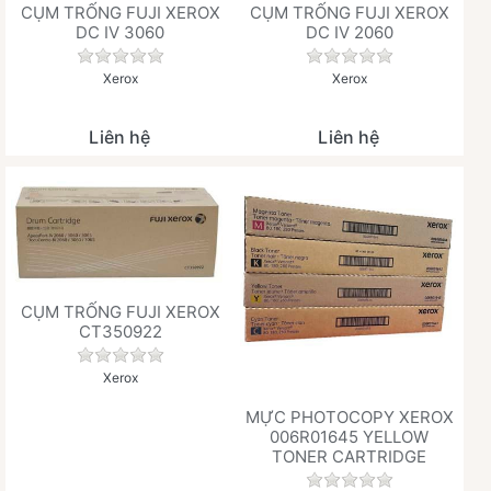
CỤM TRỐNG FUJI XEROX
CỤM TRỐNG FUJI XEROX
DC IV 3060
DC IV 2060
Chưa có đánh giá nào cho sản phẩm này.
Chưa có đánh giá 
Xerox
Xerox
Liên hệ
Liên hệ
CỤM TRỐNG FUJI XEROX
CT350922
Chưa có đánh giá nào cho sản phẩm này.
Xerox
MỰC PHOTOCOPY XEROX
006R01645 YELLOW
TONER CARTRIDGE
Chưa có đánh giá 