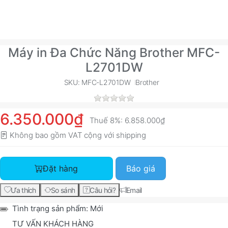
Máy in Đa Chức Năng Brother MFC-
L2701DW
SKU: MFC-L2701DW
Brother
6.350.000₫
Thuế 8%:
6.858.000₫
Không bao gồm VAT cộng với
shipping
Máy in Đa Chức Năng Brother MFC-L2701DW với giá 6.350.000₫,
Đặt hàng
Báo giá
Ưa thích
So sánh
Câu hỏi?
Email
Tình trạng sản phẩm:
Mới
TƯ VẤN KHÁCH HÀNG