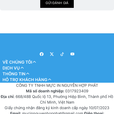
GỬI ĐÁNH GIÁ
VỀ CHÚNG TÔI
DỊCH VỤ
THÔNG TIN
HỖ TRỢ KHÁCH HÀNG
CÔNG TY TNHH MỰC IN NGUYỄN HỢP PHÁT
Mã số doanh nghiệp:
0317923409
Địa chỉ:
668/48B Quốc lộ 13, Phường Hiệp Bình, Thành phố Hồ
Chí Minh, Việt Nam
Giấy chứng nhận đăng ký kinh doanh cấp ngày 10/07/2023
Email:
mucinnguyenhopphat@gmail.com
Điện thoại: