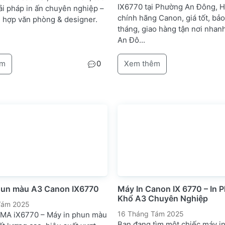
IX6770 tại Phường An Đông, 
ải pháp in ấn chuyên nghiệp –
chính hãng Canon, giá tốt, bả
ù hợp văn phòng & designer.
tháng, giao hàng tận nơi nhan
An Đô...
êm
0
Xem thêm
hun màu A3 Canon IX6770
Máy In Canon IX 6770 – In
Khổ A3 Chuyên Nghiệp
Tám 2025
16 Tháng Tám 2025
MA iX6770 – Máy in phun màu
Bạn đang tìm một chiếc máy i