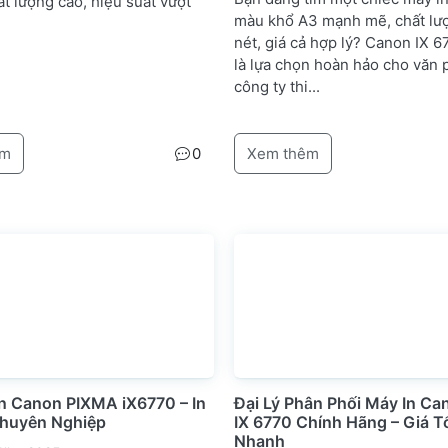
t lượng cao, hiệu suất vượt
màu khổ A3 mạnh mẽ, chất lư
nét, giá cả hợp lý? Canon IX 6
là lựa chọn hoàn hảo cho văn 
công ty thi...
êm
0
Xem thêm
In Canon PIXMA iX6770 – In
Đại Lý Phân Phối Máy In Ca
huyên Nghiệp
IX 6770 Chính Hãng – Giá T
Nhanh