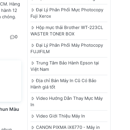
HCM. Hàng
Đại Lý Phân Phối Mực Photocopy
o hành 12
Fuji Xerox
h chóng.
Hộp mực thải Brother WT-223CL
WASTER TONER BOX
0
Đại Lý Phân Phối Máy Photocopy
FUJIFILM
Trung Tâm Bảo Hành Epson tại
Việt Nam
Địa chỉ Bán Máy In Cũ Có Bảo
Hành giá tốt
Video Hướng Dẫn Thay Mực Máy
In
 Phun Màu
Video Giới Thiệu Máy In
CANON PIXMA iX6770 - Máy in
n phun