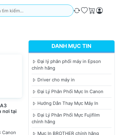
iếm. Kết quả sẽ tự động xuất hiện khi bạn nhập. Nhấn phím Ente
So sánh
Ưa thích
Giỏ hàng
DANH MỤC TIN
Đại lý phân phối máy in Epson
chính hãng
Driver cho máy in
Đại Lý Phân Phối Mực In Canon
Hướng Dẫn Thay Mực Máy In
 A3
nơi tại
Đại Lý Phân Phối Mực Fujifilm
chính hãng
3 Canon
Mực In BROTHER chính hãng