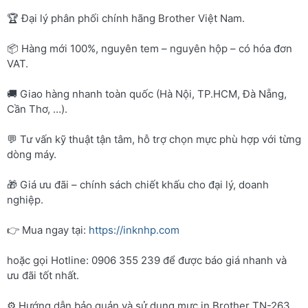
🏆 Đại lý phân phối chính hãng Brother Việt Nam.
📦 Hàng mới 100%, nguyên tem – nguyên hộp – có hóa đơn
VAT.
🚚 Giao hàng nhanh toàn quốc (Hà Nội, TP.HCM, Đà Nẵng,
Cần Thơ, …).
💬 Tư vấn kỹ thuật tận tâm, hỗ trợ chọn mực phù hợp với từng
dòng máy.
🎁 Giá ưu đãi – chính sách chiết khấu cho đại lý, doanh
nghiệp.
👉 Mua ngay tại:
https://inknhp.com
hoặc gọi Hotline: 0906 355 239 để được báo giá nhanh và
ưu đãi tốt nhất.
⚙️ Hướng dẫn bảo quản và sử dụng mực in Brother TN-263