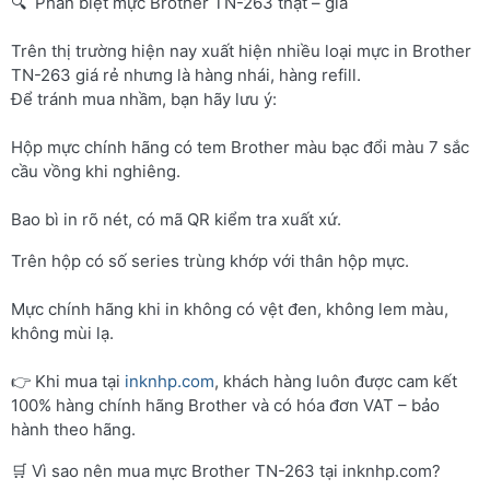
🔍 Phân biệt mực Brother TN-263 thật – giả
Trên thị trường hiện nay xuất hiện nhiều loại mực in Brother
TN-263 giá rẻ nhưng là hàng nhái, hàng refill.
Để tránh mua nhầm, bạn hãy lưu ý:
Hộp mực chính hãng có tem Brother màu bạc đổi màu 7 sắc
cầu vồng khi nghiêng.
Bao bì in rõ nét, có mã QR kiểm tra xuất xứ.
Trên hộp có số series trùng khớp với thân hộp mực.
Mực chính hãng khi in không có vệt đen, không lem màu,
không mùi lạ.
👉 Khi mua tại
inknhp.com
, khách hàng luôn được cam kết
100% hàng chính hãng Brother và có hóa đơn VAT – bảo
hành theo hãng.
🛒 Vì sao nên mua mực Brother TN-263 tại inknhp.com?