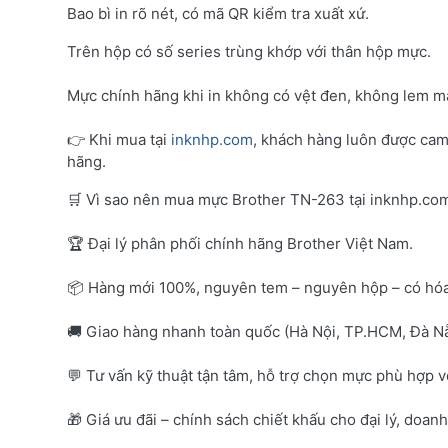
Bao bì in rõ nét, có mã QR kiểm tra xuất xứ.
Trên hộp có số series trùng khớp với thân hộp mực.
Mực chính hãng khi in không có vệt đen, không lem mà
👉 Khi mua tại
inknhp.com
, khách hàng luôn được cam
hãng.
🛒 Vì sao nên mua mực Brother TN-263 tại inknhp.co
🏆 Đại lý phân phối chính hãng Brother Việt Nam.
📦 Hàng mới 100%, nguyên tem – nguyên hộp – có hó
🚚 Giao hàng nhanh toàn quốc (Hà Nội, TP.HCM, Đà Nẵ
💬 Tư vấn kỹ thuật tận tâm, hỗ trợ chọn mực phù hợp 
🎁 Giá ưu đãi – chính sách chiết khấu cho đại lý, doan