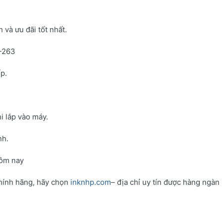
và ưu đãi tốt nhất.
N-263
p.
i lắp vào máy.
nh.
hôm nay
hính hãng, hãy chọn
inknhp.com
– địa chỉ uy tín được hàng ngàn