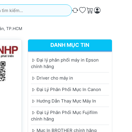
iếm. Kết quả sẽ tự động xuất hiện khi bạn nhập. Nhấn phím Ente
So sánh
Ưa thích
Giỏ hàng
án, TP.HCM
DANH MỤC TIN
Đại lý phân phối máy in Epson
chính hãng
Driver cho máy in
Đại Lý Phân Phối Mực In Canon
Hướng Dẫn Thay Mực Máy In
Đại Lý Phân Phối Mực Fujifilm
chính hãng
Mực In BROTHER chính hãng