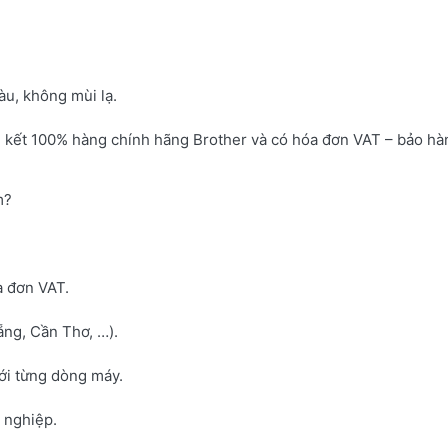
u, không mùi lạ.
 kết 100% hàng chính hãng Brother và có hóa đơn VAT – bảo hà
m?
a đơn VAT.
ng, Cần Thơ, …).
với từng dòng máy.
h nghiệp.