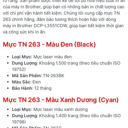
rõ ràng. Sản phẩm được thiết kế để tối ưu hóa hiệu suất in ấn
của máy in Brother, giúp bạn có những bản in chất lượng cao
với chi phí vận hành tiết kiệm. Chúng tôi cung cấp mực TN
263 chính hãng, đảm bảo tương thích hoàn hảo với dòng
máy in Brother DCP-L3551CDW, giúp bạn tiết kiệm thời gian
và công sức khi in ấn.
Mực TN 263 - Màu Đen (Black)
Loại Mực
: Mực laser màu đen
Dung Lượng
: Khoảng 1.500 trang (theo tiêu chuẩn ISO
19752)
Mã Sản Phẩm
: TN-263BK
Màu Sắc
: Đen
Bảo Hành
: 12 tháng
Mực TN 263 - Màu Xanh Dương (Cyan)
Loại Mực
: Mực laser màu xanh dương
Dung Lượng
: Khoảng 1.400 trang (theo tiêu chuẩn ISO
19798)