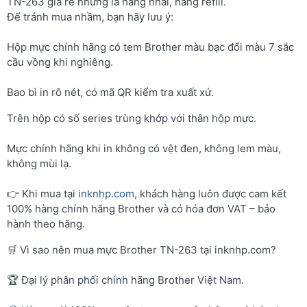
TN-263 giá rẻ nhưng là hàng nhái, hàng refill.
Để tránh mua nhầm, bạn hãy lưu ý:
Hộp mực chính hãng có tem Brother màu bạc đổi màu 7 sắc
cầu vồng khi nghiêng.
Bao bì in rõ nét, có mã QR kiểm tra xuất xứ.
Trên hộp có số series trùng khớp với thân hộp mực.
Mực chính hãng khi in không có vệt đen, không lem màu,
không mùi lạ.
👉 Khi mua tại
inknhp.com
, khách hàng luôn được cam kết
100% hàng chính hãng Brother và có hóa đơn VAT – bảo
hành theo hãng.
🛒 Vì sao nên mua mực Brother TN-263 tại inknhp.com?
🏆 Đại lý phân phối chính hãng Brother Việt Nam.