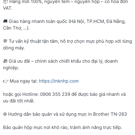
📦 Hàng mới 100%, nguyên tem – nguyên hộp – có hóa đơn
VAT.
🚚 Giao hàng nhanh toàn quốc (Hà Nội, TP.HCM, Đà Nẵng,
Cần Thơ, …).
💬 Tư vấn kỹ thuật tận tâm, hỗ trợ chọn mực phù hợp với từng
dòng máy.
🎁 Giá ưu đãi – chính sách chiết khấu cho đại lý, doanh
nghiệp.
👉 Mua ngay tại:
https://inknhp.com
hoặc gọi Hotline: 0906 355 239 để được báo giá nhanh và
ưu đãi tốt nhất.
⚙️ Hướng dẫn bảo quản và sử dụng mực in Brother TN-263
Bảo quản hộp mực nơi khô ráo, tránh ánh nắng trực tiếp.