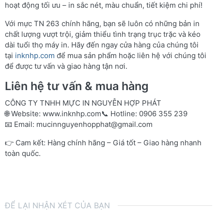
hoạt động tối ưu – in sắc nét, màu chuẩn, tiết kiệm chi phí!
Với mực TN 263 chính hãng, bạn sẽ luôn có những bản in
chất lượng vượt trội, giảm thiểu tình trạng trục trặc và kéo
dài tuổi thọ máy in. Hãy đến ngay cửa hàng của chúng tôi
tại
inknhp.com
để mua sản phẩm hoặc liên hệ với chúng tôi
để được tư vấn và giao hàng tận nơi.
Liên hệ tư vấn & mua hàng
CÔNG TY TNHH MỰC IN NGUYỄN HỢP PHÁT
🌐 Website:
www.inknhp.com
📞 Hotline: 0906 355 239
📧 Email:
mucinnguyenhopphat@gmail.com
👉 Cam kết: Hàng chính hãng – Giá tốt – Giao hàng nhanh
toàn quốc.
ĐỂ LẠI NHẬN XÉT CỦA BẠN