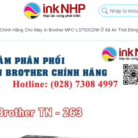
Nhập từ khóa tìm k
 Chính Hãng Cho Máy In Brother MFC-L3750CDW Ở Xã An Thới Đôn