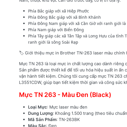
Nam, thuộc khu vực Cần Giờ trước đây, có vị trí địa lý:
Phía Bắc giáp với xã Hiệp Phước
Phía Đông Bắc giáp với xã Bình Khánh
Phía Đông Nam giáp với xã Cần Giờ với ranh giới l
Phía Nam giáp với Biển Đông
Phía Tây giáp các xã Tân Tập và Long Hựu của tỉnh 
ranh giới là sông Soài Rạp
🏷️ Giới thiệu mực in Brother TN-263 laser màu chính
Mực TN 263 là loại mực in chất lượng cao dành riêng
Sản phẩm được thiết kế để tối ưu hóa hiệu suất in ấn c
vận hành tiết kiệm. Chúng tôi cung cấp mực TN 263 c
L3551CDW, giúp bạn tiết kiệm thời gian và công sức kh
Mực TN 263 - Màu Đen (Black)
Loại Mực
: Mực laser màu đen
Dung Lượng
: Khoảng 1.500 trang (theo tiêu chuẩ
Mã Sản Phẩm
: TN-263BK
Màu Sắc
: Đen