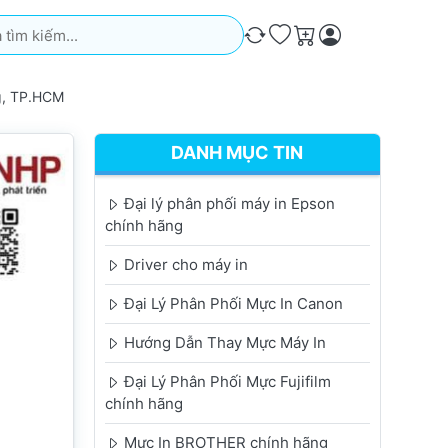
iếm. Kết quả sẽ tự động xuất hiện khi bạn nhập. Nhấn phím Ente
So sánh
Ưa thích
Giỏ hàng
g, TP.HCM
DANH MỤC TIN
Đại lý phân phối máy in Epson
chính hãng
Driver cho máy in
Đại Lý Phân Phối Mực In Canon
Hướng Dẫn Thay Mực Máy In
Đại Lý Phân Phối Mực Fujifilm
chính hãng
Mực In BROTHER chính hãng