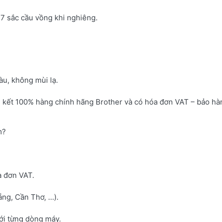
7 sắc cầu vồng khi nghiêng.
u, không mùi lạ.
 kết 100% hàng chính hãng Brother và có hóa đơn VAT – bảo hà
m?
a đơn VAT.
ng, Cần Thơ, …).
với từng dòng máy.