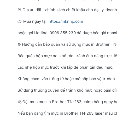
🎁 Giá ưu đãi – chính sách chiết khấu cho đại lý, doan
👉 Mua ngay tại:
https://inknhp.com
hoặc gọi Hotline: 0906 355 239 để được báo giá nhanh 
⚙️ Hướng dẫn bảo quản và sử dụng mực in Brother T
Bảo quản hộp mực nơi khô ráo, tránh ánh nắng trực tiế
Lắc nhẹ hộp mực trước khi lắp để phân tán đều mực.
Không chạm vào trống từ hoặc mở nắp bảo vệ trước kh
Sử dụng thường xuyên để tránh khô mực hoặc bám dí
🚀 Đặt mua mực in Brother TN-263 chính hãng ngay 
Nếu bạn đang tìm mực in Brother TN-263 laser màu c