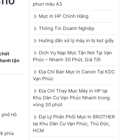
Cho
phun màu A3
Mực In HP Chính Hãng
Thông Tin Doanh Nghiệp
Hướng dẫn xử lý máy in bị kẹt giấy
Dịch Vụ Nạp Mực Tận Nơi Tại Vạn
chất
Phúc – Nhanh 30 Phút, Giá Tốt
nhanh tận
Địa Chỉ Bán Mực In Canon Tại KDC
Vạn Phúc
Địa Chỉ Thay Mực Máy in HP tại
Khu Dân Cư Vạn Phúc Nhanh trong
vòng 30 phút
h phố Hồ
Đại Lý Phân Phối Mực In BROTHER
tại Khu Dân Cư Vạn Phúc, Thủ Đức,
HCM
về phía