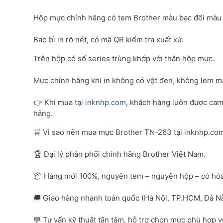
Hộp mực chính hãng có tem Brother màu bạc đổi màu 
Bao bì in rõ nét, có mã QR kiểm tra xuất xứ.
Trên hộp có số series trùng khớp với thân hộp mực.
Mực chính hãng khi in không có vệt đen, không lem mà
👉 Khi mua tại
inknhp.com
, khách hàng luôn được cam
hãng.
🛒 Vì sao nên mua mực Brother TN-263 tại inknhp.co
🏆 Đại lý phân phối chính hãng Brother Việt Nam.
📦 Hàng mới 100%, nguyên tem – nguyên hộp – có hó
🚚 Giao hàng nhanh toàn quốc (Hà Nội, TP.HCM, Đà Nẵ
💬 Tư vấn kỹ thuật tận tâm, hỗ trợ chọn mực phù hợp 