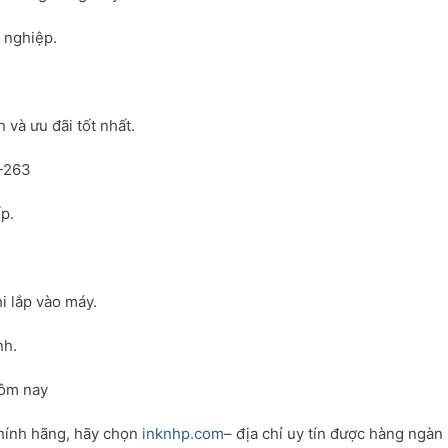
h nghiệp.
và ưu đãi tốt nhất.
N-263
p.
i lắp vào máy.
nh.
hôm nay
hính hãng, hãy chọn
inknhp.com
– địa chỉ uy tín được hàng ngàn