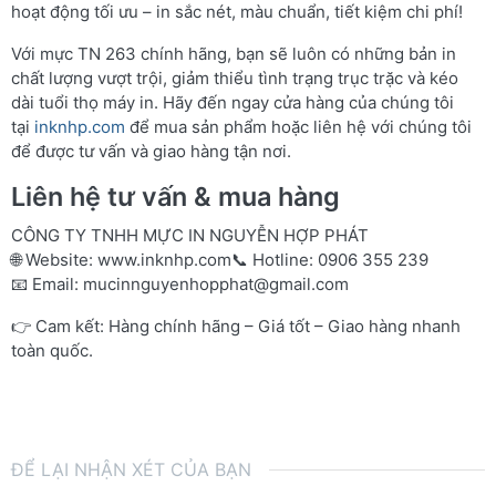
hoạt động tối ưu – in sắc nét, màu chuẩn, tiết kiệm chi phí!
Với mực TN 263 chính hãng, bạn sẽ luôn có những bản in
chất lượng vượt trội, giảm thiểu tình trạng trục trặc và kéo
dài tuổi thọ máy in. Hãy đến ngay cửa hàng của chúng tôi
tại
inknhp.com
để mua sản phẩm hoặc liên hệ với chúng tôi
để được tư vấn và giao hàng tận nơi.
Liên hệ tư vấn & mua hàng
CÔNG TY TNHH MỰC IN NGUYỄN HỢP PHÁT
🌐 Website:
www.inknhp.com
📞 Hotline: 0906 355 239
📧 Email:
mucinnguyenhopphat@gmail.com
👉 Cam kết: Hàng chính hãng – Giá tốt – Giao hàng nhanh
toàn quốc.
ĐỂ LẠI NHẬN XÉT CỦA BẠN