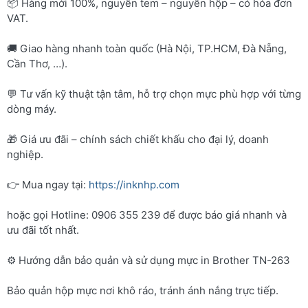
📦 Hàng mới 100%, nguyên tem – nguyên hộp – có hóa đơn
VAT.
🚚 Giao hàng nhanh toàn quốc (Hà Nội, TP.HCM, Đà Nẵng,
Cần Thơ, …).
💬 Tư vấn kỹ thuật tận tâm, hỗ trợ chọn mực phù hợp với từng
dòng máy.
🎁 Giá ưu đãi – chính sách chiết khấu cho đại lý, doanh
nghiệp.
👉 Mua ngay tại:
https://inknhp.com
hoặc gọi Hotline: 0906 355 239 để được báo giá nhanh và
ưu đãi tốt nhất.
⚙️ Hướng dẫn bảo quản và sử dụng mực in Brother TN-263
Bảo quản hộp mực nơi khô ráo, tránh ánh nắng trực tiếp.