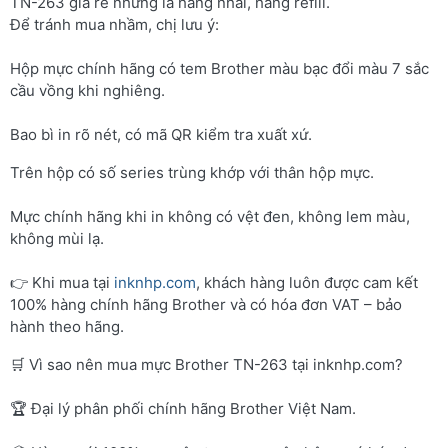
TN-263 giá rẻ nhưng là hàng nhái, hàng refill.
Để tránh mua nhầm, chị lưu ý:
Hộp mực chính hãng có tem Brother màu bạc đổi màu 7 sắc
cầu vồng khi nghiêng.
Bao bì in rõ nét, có mã QR kiểm tra xuất xứ.
Trên hộp có số series trùng khớp với thân hộp mực.
Mực chính hãng khi in không có vệt đen, không lem màu,
không mùi lạ.
👉 Khi mua tại
inknhp.com
, khách hàng luôn được cam kết
100% hàng chính hãng Brother và có hóa đơn VAT – bảo
hành theo hãng.
🛒 Vì sao nên mua mực Brother TN-263 tại inknhp.com?
🏆 Đại lý phân phối chính hãng Brother Việt Nam.