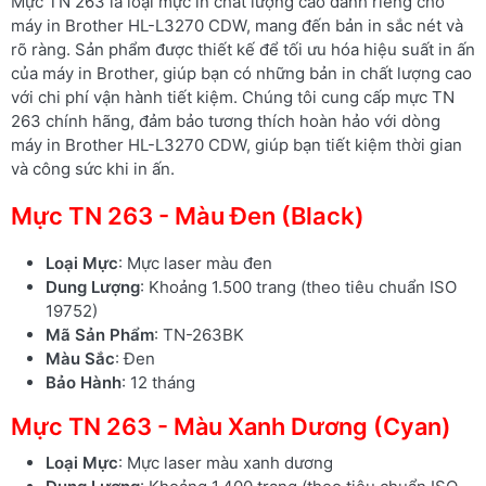
Mực TN 263 là loại mực in chất lượng cao dành riêng cho
máy in Brother HL-L3270 CDW, mang đến bản in sắc nét và
rõ ràng. Sản phẩm được thiết kế để tối ưu hóa hiệu suất in ấn
của máy in Brother, giúp bạn có những bản in chất lượng cao
với chi phí vận hành tiết kiệm. Chúng tôi cung cấp mực TN
263 chính hãng, đảm bảo tương thích hoàn hảo với dòng
máy in Brother HL-L3270 CDW, giúp bạn tiết kiệm thời gian
và công sức khi in ấn.
Mực TN 263 - Màu Đen (Black)
Loại Mực
: Mực laser màu đen
Dung Lượng
: Khoảng 1.500 trang (theo tiêu chuẩn ISO
19752)
Mã Sản Phẩm
: TN-263BK
Màu Sắc
: Đen
Bảo Hành
: 12 tháng
Mực TN 263 - Màu Xanh Dương (Cyan)
Loại Mực
: Mực laser màu xanh dương