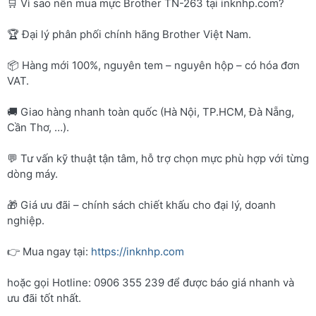
🛒 Vì sao nên mua mực Brother TN-263 tại inknhp.com?
🏆 Đại lý phân phối chính hãng Brother Việt Nam.
📦 Hàng mới 100%, nguyên tem – nguyên hộp – có hóa đơn
VAT.
🚚 Giao hàng nhanh toàn quốc (Hà Nội, TP.HCM, Đà Nẵng,
Cần Thơ, …).
💬 Tư vấn kỹ thuật tận tâm, hỗ trợ chọn mực phù hợp với từng
dòng máy.
🎁 Giá ưu đãi – chính sách chiết khấu cho đại lý, doanh
nghiệp.
👉 Mua ngay tại:
https://inknhp.com
hoặc gọi Hotline: 0906 355 239 để được báo giá nhanh và
ưu đãi tốt nhất.